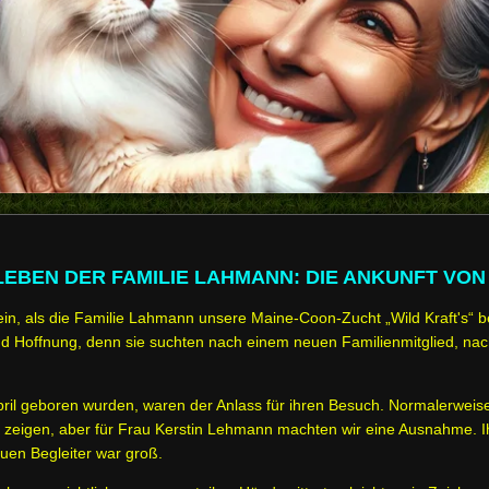
 LEBEN DER FAMILIE LAHMANN: DIE ANKUNFT VON
tein, als die Familie Lahmann unsere Maine-Coon-Zucht „Wild Kraft's“
d Hoffnung, denn sie suchten nach einem neuen Familienmitglied, nach
pril geboren wurden, waren der Anlass für ihren Besuch. Normalerweise
ie zeigen, aber für Frau Kerstin Lehmann machten wir eine Ausnahme. 
uen Begleiter war groß.