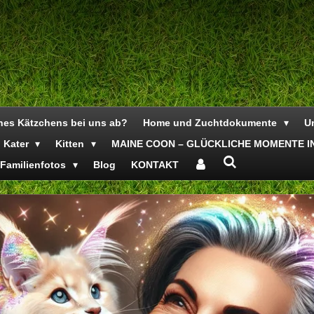
ines Kätzchens bei uns ab?
Home und Zuchtdokumente
Un
Kater
Kitten
MAINE COON – GLÜCKLICHE MOMENTE IN
Familienfotos
Blog
KONTAKT