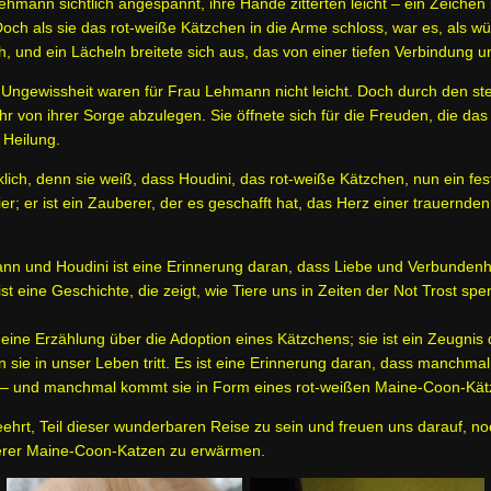
mann sichtlich angespannt, ihre Hände zitterten leicht – ein Zeichen
 Doch als sie das rot-weiße Kätzchen in die Arme schloss, war es, als w
ch, und ein Lächeln breitete sich aus, das von einer tiefen Verbindung u
ngewissheit waren für Frau Lehmann nicht leicht. Doch durch den stet
r von ihrer Sorge abzulegen. Sie öffnete sich für die Freuden, die das 
 Heilung.
ich, denn sie weiß, dass Houdini, das rot-weiße Kätzchen, nun ein fest
ier; er ist ein Zauberer, der es geschafft hat, das Herz einer trauernde
nn und Houdini ist eine Erinnerung daran, dass Liebe und Verbundenhe
 eine Geschichte, die zeigt, wie Tiere uns in Zeiten der Not Trost sp
 eine Erzählung über die Adoption eines Kätzchens; sie ist ein Zeugnis 
 sie in unser Leben tritt. Es ist eine Erinnerung daran, dass manchma
 – und manchmal kommt sie in Form eines rot-weißen Maine-Coon-Kä
geehrt, Teil dieser wunderbaren Reise zu sein und freuen uns darauf, no
serer Maine-Coon-Katzen zu erwärmen.