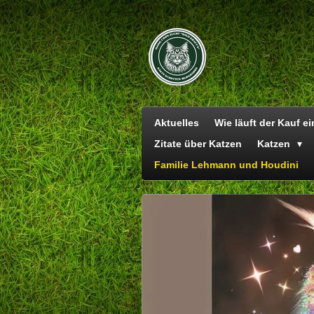
Zum
Hauptinhalt
springen
Aktuelles
Wie läuft der Kauf e
Zitate über Katzen
Katzen
Familie Lehmann und Houdini