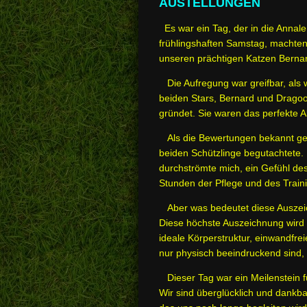
AUSTELLUNGEN
Es war ein Tag, der in die Annale
frühlingshaften Samstag, machten 
unseren prächtigen Katzen Bernar
Die Aufregung war greifbar, als w
beiden Stars, Bernard und Dragoon
gründet. Sie waren das perfekte 
Als die Bewertungen bekannt gege
beiden Schützlinge begutachtete
durchströmte mich, ein Gefühl des
Stunden der Pflege und des Trainin
Aber was bedeutet diese Auszeich
Diese höchste Auszeichnung wird 
ideale Körperstruktur, einwandfrei
nur physisch beeindruckend sind
Dieser Tag war ein Meilenstein fü
Wir sind überglücklich und dankba