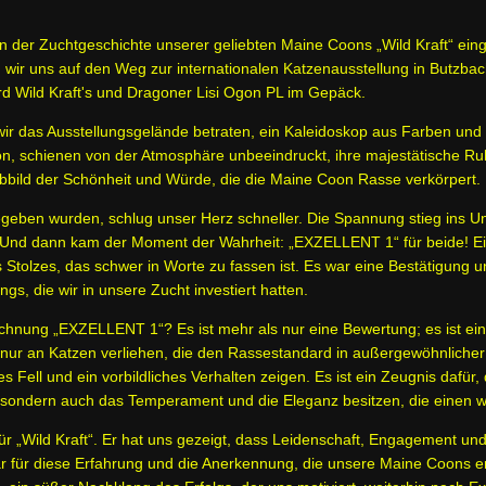
n der Zuchtgeschichte unserer geliebten Maine Coons „Wild Kraft“ eing
wir uns auf den Weg zur internationalen Katzenausstellung in Butzbach
d Wild Kraft's und Dragoner Lisi Ogon PL im Gepäck.
ir das Ausstellungsgelände betraten, ein Kaleidoskop aus Farben und M
, schienen von der Atmosphäre unbeeindruckt, ihre majestätische Ruhe 
Abbild der Schönheit und Würde, die die Maine Coon Rasse verkörpert.
ben wurden, schlug unser Herz schneller. Die Spannung stieg ins Une
. Und dann kam der Moment der Wahrheit: „EXZELLENT 1“ für beide! E
 Stolzes, das schwer in Worte zu fassen ist. Es war eine Bestätigung 
gs, die wir in unsere Zucht investiert hatten.
nung „EXZELLENT 1“? Es ist mehr als nur eine Bewertung; es ist ein
nur an Katzen verliehen, die den Rassestandard in außergewöhnlicher 
es Fell und ein vorbildliches Verhalten zeigen. Es ist ein Zeugnis dafü
, sondern auch das Temperament und die Eleganz besitzen, die eine
r „Wild Kraft“. Er hat uns gezeigt, dass Leidenschaft, Engagement und
r für diese Erfahrung und die Anerkennung, die unsere Maine Coons erh