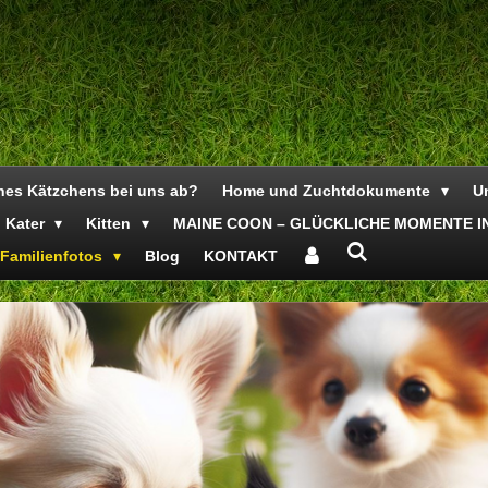
ines Kätzchens bei uns ab?
Home und Zuchtdokumente
Un
Kater
Kitten
MAINE COON – GLÜCKLICHE MOMENTE IN
Familienfotos
Blog
KONTAKT