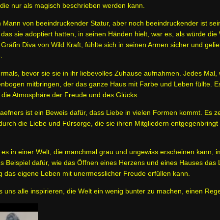
die nur als magisch beschrieben werden kann.
n Mann von beeindruckender Statur, aber noch beeindruckender ist sein
as sie adoptiert hatten, in seinen Händen hielt, war es, als würde die 
Gräfin Diva von Wild Kraft, fühlte sich in seinen Armen sicher und gelieb
.
mals, bevor sie sie in ihr liebevolles Zuhause aufnahmen. Jedes Mal,
enbogen mitbringen, der das ganze Haus mit Farbe und Leben füllte. Es
h die Atmosphäre der Freude und des Glücks.
aefners ist ein Beweis dafür, dass Liebe in vielen Formen kommt. Es zei
 durch die Liebe und Fürsorge, die sie ihren Mitgliedern entgegenbringt
 es in einer Welt, die manchmal grau und ungewiss erscheinen kann, i
des Beispiel dafür, wie das Öffnen eines Herzens und eines Hauses da
 das eigene Leben mit unermesslicher Freude erfüllen kann.
 uns alle inspirieren, die Welt ein wenig bunter zu machen, einen R