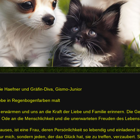
ie Haefner und Gräfin-Diva, Gismo-Junior
Liebe in Regenbogenfarben malt
 erwärmen und uns an die Kraft der Liebe und Familie erinnern. Die Ge
ne Ode an die Menschlichkeit und die unerwarteten Freuden des Lebens
uses, ist eine Frau, deren Persönlichkeit so lebendig und einladend ist
nur mich, sondern jeden, der das Glück hat, sie zu treffen, verzaubert. S