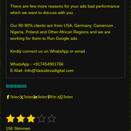
There are few more reasons for your ads bad performance
which we want to discuss with you .
Our 80-90% clients are from USA, Germany, Cameroon ,
Nigeria, Poland and Other African Regions and we are
working for them to Run Google ads .
Kindly connect us on WhatsApp or email .
WhatsApp - +917454901766
E-Mail- Info@Vasudevadigital.com
Impressum
Teilen
Teilen
Teilen
Pin it
Teilen
1
2
3
4
5
B
B
e
e
S
S
S
S
S
w
156 Stimmen
w
e