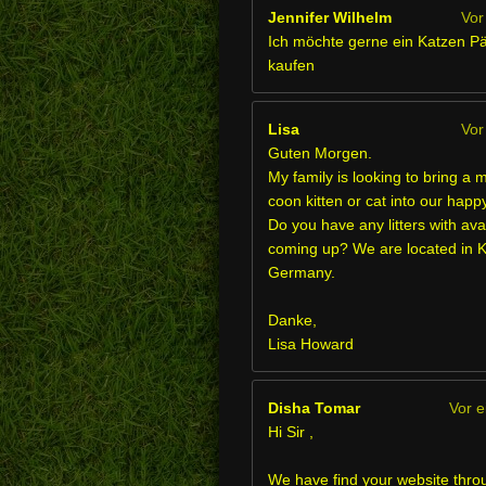
Jennifer Wilhelm
Vor
Ich möchte gerne ein Katzen P
kaufen
Lisa
Vor
Guten Morgen.
My family is looking to bring a 
coon kitten or cat into our hap
Do you have any litters with avai
coming up? We are located in
Germany.
Danke,
Lisa Howard
Disha Tomar
Vor 
Hi Sir ,
We have find your website thro