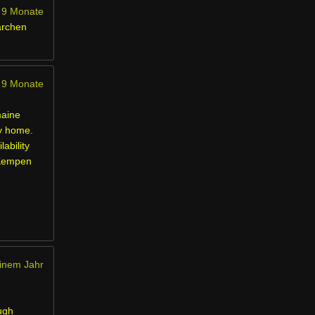
 9 Monate
ärchen
 9 Monate
maine
py home.
lability
 Kempen
einem Jahr
ugh