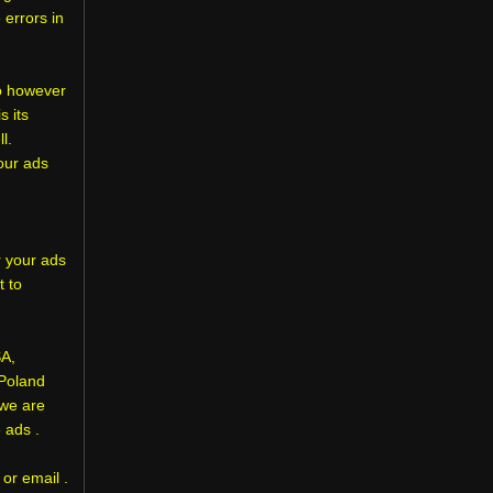
errors in
oo however
s its
l.
our ads
 your ads
 to
SA,
Poland
 we are
 ads .
or email .