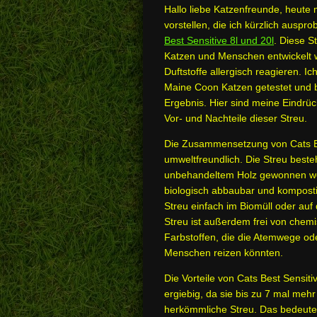
Hallo liebe Katzenfreunde, heute
vorstellen, die ich kürzlich auspro
Best Sensitive 8l und 20l
. Diese St
Katzen und Menschen entwickelt w
Duftstoffe allergisch reagieren. I
Maine Coon Katzen getestet und b
Ergebnis. Hier sind meine Eindr
Vor- und Nachteile dieser Streu.
Die Zusammensetzung von Cats Be
umweltfreundlich. Die Streu beste
unbehandeltem Holz gewonnen we
biologisch abbaubar und komposti
Streu einfach im Biomüll oder au
Streu ist außerdem frei von che
Farbstoffen, die die Atemwege od
Menschen reizen könnten.
Die Vorteile von Cats Best Sensitiv 
ergiebig, da sie bis zu 7 mal meh
herkömmliche Streu. Das bedeute