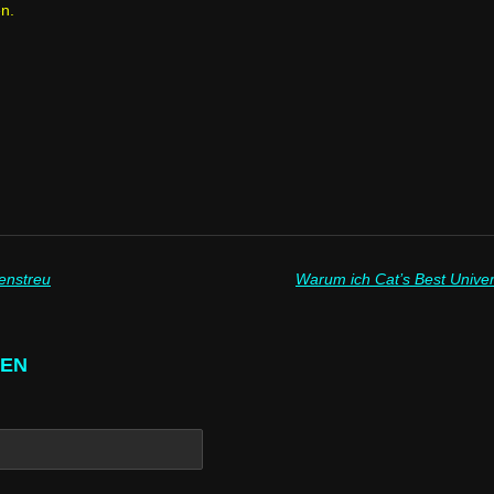
en.
enstreu
GEN