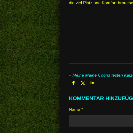
die viel Platz und Komfort brauch
«
Meine Maine Coons testen Katz
T
T
T
e
e
e
i
i
i
l
l
l
KOMMENTAR HINZUFÜ
e
e
e
n
n
n
Name *