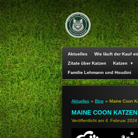
Zum
Hauptinhalt
springen
Aktuelles
Wie läuft der Kauf e
Zitate über Katzen
Katzen
Familie Lehmann und Houdini
Aktuelles
»
Blog
»
Maine Coon Ka
MAINE COON KATZEN 
Veröffentlicht am 4. Februar 202