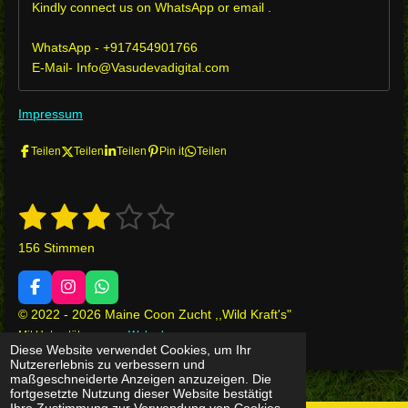
Kindly connect us on WhatsApp or email .
WhatsApp - +917454901766
E-Mail- Info@Vasudevadigital.com
Impressum
Teilen
Teilen
Teilen
Pin it
Teilen
1
2
3
4
5
B
B
e
e
S
S
S
S
S
w
156 Stimmen
w
e
t
t
t
t
t
r
e
t
r
F
I
W
e
e
e
e
e
u
a
n
h
n
t
© 2022 - 2026 Maine Coon Zucht ,,Wild Kraft's"
c
s
a
r
r
r
r
r
g
u
Mit Unterstützung von
Webador
e
t
t
a
Diese Website verwendet Cookies, um Ihr
b
a
s
n
n
n
n
n
n
b
Nutzererlebnis zu verbessern und
o
g
A
s
g
maßgeschneiderte Anzeigen anzuzeigen. Die
o
r
p
e
e
e
e
e
:
fortgesetzte Nutzung dieser Website bestätigt
k
a
p
n
Ihre Zustimmung zur Verwendung von Cookies.