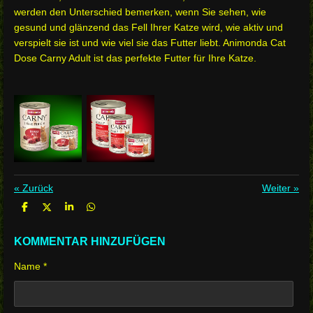
werden den Unterschied bemerken, wenn Sie sehen, wie
gesund und glänzend das Fell Ihrer Katze wird, wie aktiv und
verspielt sie ist und wie viel sie das Futter liebt. Animonda Cat
Dose Carny Adult ist das perfekte Futter für Ihre Katze.
«
Zurück
Weiter
»
T
T
T
T
e
e
e
e
i
i
i
i
l
l
l
l
KOMMENTAR HINZUFÜGEN
e
e
e
e
n
n
n
n
Name *