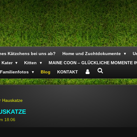
ines Kätzchens bei uns ab?
Home und Zuchtdokumente
Un
Kater
Kitten
MAINE COON – GLÜCKLICHE MOMENTE IN
Familienfotos
Blog
KONTAKT
r Hauskatze
USKATZE
um 18:06