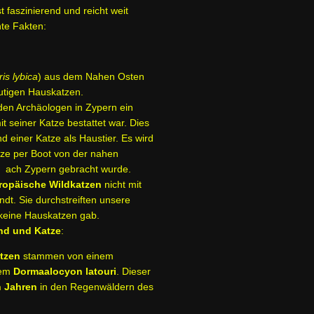
st faszinierend und reicht weit
nte Fakten:
ris lybica
) aus dem Nahen Osten
eutigen Hauskatzen.
en Archäologen in Zypern ein
t seiner Katze bestattet war. Dies
nd einer Katze als Haustier. Es wird
ze per Boot von der nahen
 ach Zypern gebracht wurde.
ropäische Wildkatzen
nicht mit
t. Sie durchstreiften unsere
 keine Hauskatzen gab.
nd und Katze
:
tzen
stammen von einem
dem
Dormaalocyon latouri
. Dieser
n Jahren
in den Regenwäldern des