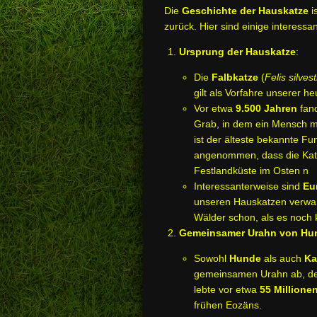
Die
Geschichte der Hauskatze
i
zurück. Hier sind einige interessa
Ursprung der Hauskatze
:
Die
Falbkatze
(
Felis silvest
gilt als Vorfahre unserer h
Vor etwa
9.500 Jahren
fand
Grab, in dem ein Mensch mi
ist der älteste bekannte Fu
angenommen, dass die Kat
Festlandküste im Osten n
Interessanterweise sind
Eu
unseren Hauskatzen verwand
Wälder schon, als es noch
Gemeinsamer Urahn von Hu
Sowohl
Hunde
als auch
Ka
gemeinsamen Urahn ab, 
lebte vor etwa
55 Millione
frühen Eozäns.