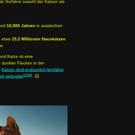
als Vorfahre sowohl der Katzen als
rund
10.000 Jahren
in asiatischen
d etwa
15,2 Millionen Hauskatzen
te.
nd Katze ist eine
r dunkler Flecken in der
.
Katzen sind erstaunlich lernfähig
1
2
3
4
5
t verbreitet
. 🐱