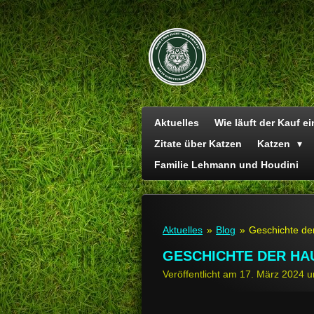
Zum
Hauptinhalt
springen
Aktuelles
Wie läuft der Kauf e
Zitate über Katzen
Katzen
Familie Lehmann und Houdini
Aktuelles
»
Blog
»
Geschichte de
GESCHICHTE DER HA
Veröffentlicht am 17. März 2024 