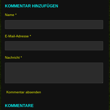
i
i
i
i
l
l
l
l
KOMMENTAR HINZUFÜGEN
e
e
e
e
n
n
n
n
Name *
E-Mail-Adresse *
Nachricht *
Kommentar absenden
KOMMENTARE