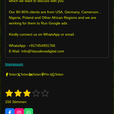
which we want to discuss with you .
Our 80-90% clients are from USA, Germany, Cameroon ,
Nigeria, Poland and Other African Regions and we are
working for them to Run Google ads .
Kindly connect us on WhatsApp or email .
WhatsApp - +917454901766
E-Mail- Info@Vasudevadigital.com
Impressum
Teilen
Teilen
Teilen
Pin it
Teilen
1
2
3
4
5
B
B
e
e
S
S
S
S
S
w
156 Stimmen
w
e
t
t
t
t
t
r
e
t